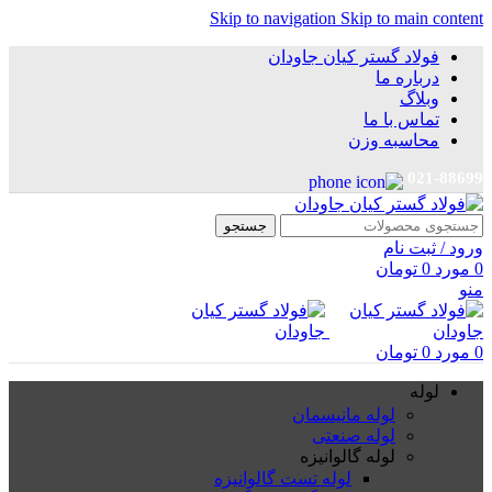
Skip to navigation
Skip to main content
فولاد گستر کیان جاودان
درباره ما
وبلاگ
تماس با ما
محاسبه وزن
021-88699
جستجو
ورود / ثبت نام
0
مورد
0
تومان
منو
0
مورد
0
تومان
لوله
لوله مانیسمان
لوله صنعتی
لوله گالوانیزه
لوله تست گالوانیزه