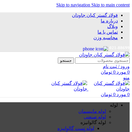
Skip to navigation
Skip to main content
فولاد گستر کیان جاودان
درباره ما
وبلاگ
تماس با ما
محاسبه وزن
021-88699
جستجو
ورود / ثبت نام
0
مورد
0
تومان
منو
0
مورد
0
تومان
لوله
لوله مانیسمان
لوله صنعتی
لوله گالوانیزه
لوله تست گالوانیزه