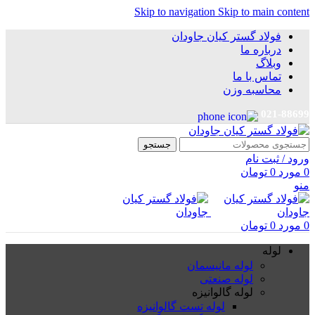
Skip to navigation
Skip to main content
فولاد گستر کیان جاودان
درباره ما
وبلاگ
تماس با ما
محاسبه وزن
021-88699
جستجو
ورود / ثبت نام
0
مورد
0
تومان
منو
0
مورد
0
تومان
لوله
لوله مانیسمان
لوله صنعتی
لوله گالوانیزه
لوله تست گالوانیزه