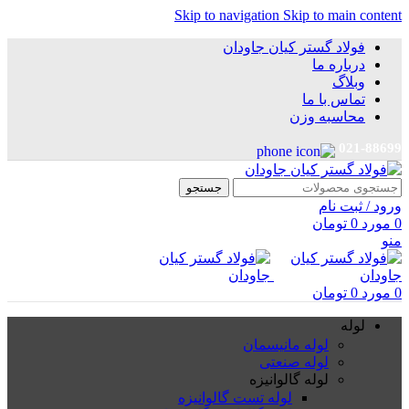
Skip to navigation
Skip to main content
فولاد گستر کیان جاودان
درباره ما
وبلاگ
تماس با ما
محاسبه وزن
021-88699
جستجو
ورود / ثبت نام
0
مورد
0
تومان
منو
0
مورد
0
تومان
لوله
لوله مانیسمان
لوله صنعتی
لوله گالوانیزه
لوله تست گالوانیزه