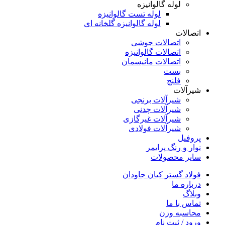
لوله گالوانیزه
لوله تست گالوانیزه
لوله گالوانیزه گلخانه ای
اتصالات
اتصالات جوشی
اتصالات گالوانیزه
اتصالات مانیسمان
بست
فلنچ
شیرآلات
شیرآلات برنجی
شیرآلات چدنی
شیرآلات غیرگازی
شیرآلات فولادی
پروفیل
نوار و رنگ پرایمر
سایر محصولات
فولاد گستر کیان جاودان
درباره ما
وبلاگ
تماس با ما
محاسبه وزن
ورود / ثبت نام