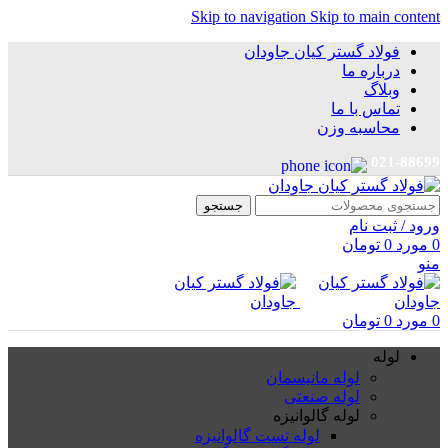
Skip to navigation
Skip to main content
فولاد گستر کیان جاودان
درباره ما
وبلاگ
تماس با ما
محاسبه وزن
021-88699
جستجو
ورود / ثبت نام
0
مورد
0
تومان
منو
0
مورد
0
تومان
لوله
لوله مانیسمان
لوله صنعتی
لوله گالوانیزه
لوله تست گالوانیزه