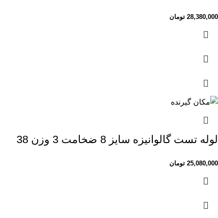
28,380,000
تومان
لوله تست گالوانیزه سایز 8 ضخامت 3 وزن 38
25,080,000
تومان