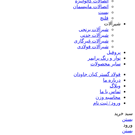
اتصالات گالوانیزه
اتصالات مانیسمان
بست
فلنچ
شیرآلات
شیرآلات برنجی
شیرآلات چدنی
شیرآلات غیرگازی
شیرآلات فولادی
پروفیل
نوار و رنگ پرایمر
سایر محصولات
فولاد گستر کیان جاودان
درباره ما
وبلاگ
تماس با ما
محاسبه وزن
ورود / ثبت نام
سبد خرید
بستن
ورود
بستن