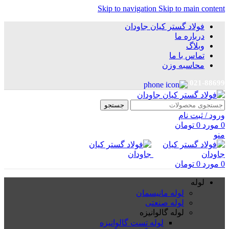
Skip to navigation
Skip to main content
فولاد گستر کیان جاودان
درباره ما
وبلاگ
تماس با ما
محاسبه وزن
021-88699
جستجو
ورود / ثبت نام
0
مورد
0
تومان
منو
0
مورد
0
تومان
لوله
لوله مانیسمان
لوله صنعتی
لوله گالوانیزه
لوله تست گالوانیزه