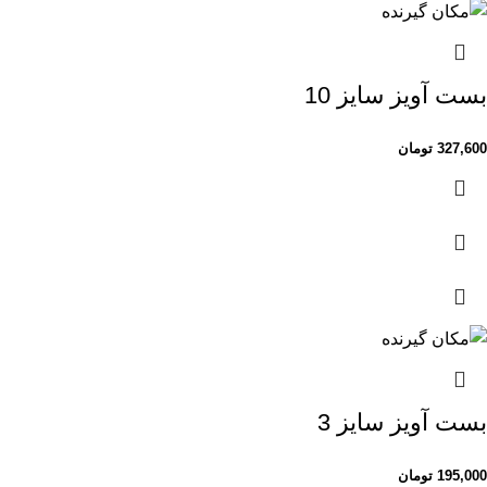
بست آویز سایز 10
327,600
تومان
بست آویز سایز 3
195,000
تومان