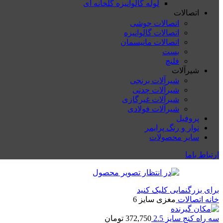
لوله گالوانیزه گلخانه ای
اتصالات
اتصالات جوشی
اتصالات گالوانیزه
اتصالات مانیسمان
بست
فلنچ
شیرآلات
شیرآلات برنجی
شیرآلات چدنی
شیرآلات غیرگازی
شیرآلات فولادی
پروفیل
نوار و رنگ پرایمر
سایر محصولات
ارتباط باما
برای بزرگنمایی کلیک کنید
خانه
اتصالات
مغزی سایز 6
سه راه کنج سایز 2.5
372,750
تومان