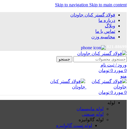
Skip to navigation
Skip to main content
فولاد گستر کیان جاودان
درباره ما
وبلاگ
تماس با ما
محاسبه وزن
021-88699
جستجو
ورود / ثبت نام
0
مورد
0
تومان
منو
0
مورد
0
تومان
لوله
لوله مانیسمان
لوله صنعتی
لوله گالوانیزه
لوله تست گالوانیزه