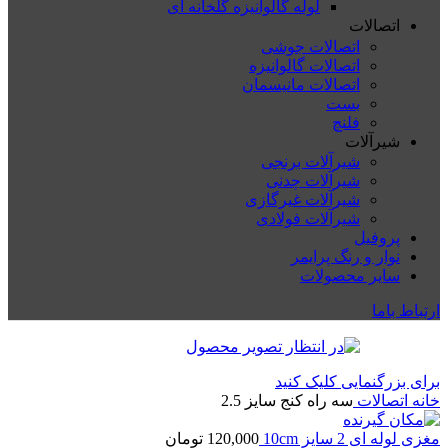
لوله گالوانیزه گلخانه ای
اتصالات
اتصالات جوشی
اتصالات گالوانیزه
اتصالات مانیسمان
بست
فلنچ
شیرآلات
شیرآلات برنجی
شیرآلات چدنی
شیرآلات غیرگازی
شیرآلات فولادی
پروفیل
نوار و رنگ پرایمر
سایر محصولات
ارتباط باما
برای بزرگنمایی کلیک کنید
خانه
اتصالات
سه راه کنج سایز 2.5
مغزی لوله ای 2 سایز 10cm
120,000
تومان