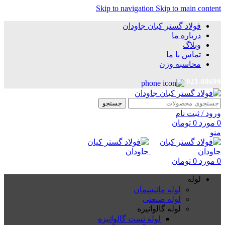
Skip to navigation
Skip to main content
فولاد گستر کیان جاودان
درباره ما
وبلاگ
تماس با ما
محاسبه وزن
021-88699
جستجو
ورود / ثبت نام
0
مورد
0
تومان
منو
0
مورد
0
تومان
لوله
لوله مانیسمان
لوله صنعتی
لوله گالوانیزه
لوله تست گالوانیزه