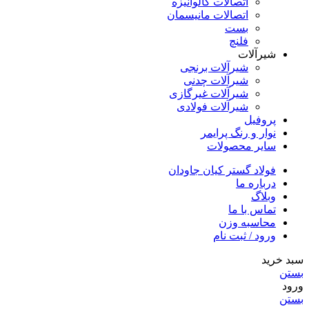
اتصالات گالوانیزه
اتصالات مانیسمان
بست
فلنچ
شیرآلات
شیرآلات برنجی
شیرآلات چدنی
شیرآلات غیرگازی
شیرآلات فولادی
پروفیل
نوار و رنگ پرایمر
سایر محصولات
فولاد گستر کیان جاودان
درباره ما
وبلاگ
تماس با ما
محاسبه وزن
ورود / ثبت نام
سبد خرید
بستن
ورود
بستن