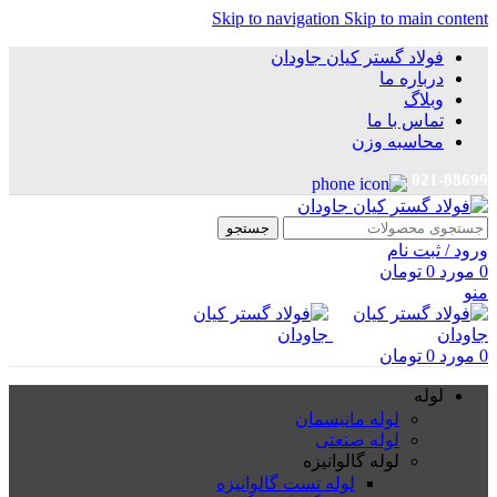
Skip to navigation
Skip to main content
فولاد گستر کیان جاودان
درباره ما
وبلاگ
تماس با ما
محاسبه وزن
021-88699
جستجو
ورود / ثبت نام
0
مورد
0
تومان
منو
0
مورد
0
تومان
لوله
لوله مانیسمان
لوله صنعتی
لوله گالوانیزه
لوله تست گالوانیزه