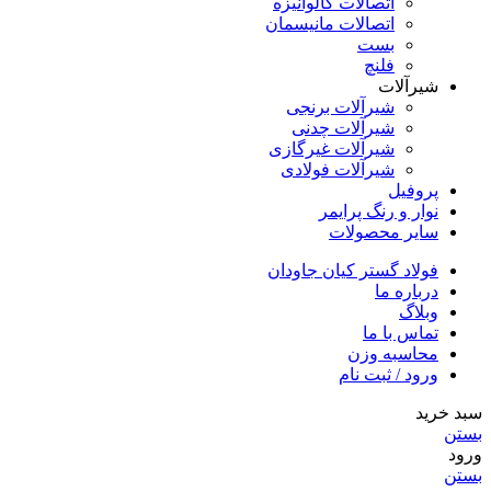
اتصالات گالوانیزه
اتصالات مانیسمان
بست
فلنچ
شیرآلات
شیرآلات برنجی
شیرآلات چدنی
شیرآلات غیرگازی
شیرآلات فولادی
پروفیل
نوار و رنگ پرایمر
سایر محصولات
فولاد گستر کیان جاودان
درباره ما
وبلاگ
تماس با ما
محاسبه وزن
ورود / ثبت نام
سبد خرید
بستن
ورود
بستن