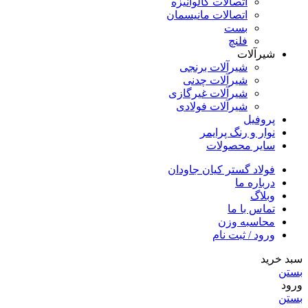
اتصالات گالوانیزه
اتصالات مانیسمان
بست
فلنچ
شیرآلات
شیرآلات برنجی
شیرآلات چدنی
شیرآلات غیرگازی
شیرآلات فولادی
پروفیل
نوار و رنگ پرایمر
سایر محصولات
فولاد گستر کیان جاودان
درباره ما
وبلاگ
تماس با ما
محاسبه وزن
ورود / ثبت نام
سبد خرید
بستن
ورود
بستن