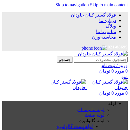
Skip to navigation
Skip to main content
فولاد گستر کیان جاودان
درباره ما
وبلاگ
تماس با ما
محاسبه وزن
021-88699
جستجو
ورود / ثبت نام
0
مورد
0
تومان
منو
0
مورد
0
تومان
لوله
لوله مانیسمان
لوله صنعتی
لوله گالوانیزه
لوله تست گالوانیزه