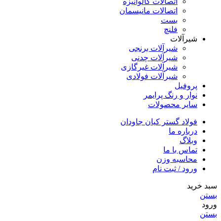
اتصالات گالوانیزه
اتصالات مانیسمان
بست
فلنچ
شیرآلات
شیرآلات برنجی
شیرآلات چدنی
شیرآلات غیرگازی
شیرآلات فولادی
پروفیل
نوار و رنگ پرایمر
سایر محصولات
فولاد گستر کیان جاودان
درباره ما
وبلاگ
تماس با ما
محاسبه وزن
ورود / ثبت نام
سبد خرید
بستن
ورود
بستن