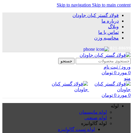
Skip to navigation
Skip to main content
فولاد گستر کیان جاودان
درباره ما
وبلاگ
تماس با ما
محاسبه وزن
021-88699
جستجو
ورود / ثبت نام
0
مورد
0
تومان
منو
0
مورد
0
تومان
لوله
لوله مانیسمان
لوله صنعتی
لوله گالوانیزه
لوله تست گالوانیزه