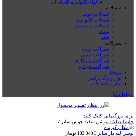
لوله گالوانیزه گلخانه ای
اتصالات
اتصالات جوشی
اتصالات گالوانیزه
اتصالات مانیسمان
بست
فلنچ
شیرآلات
شیرآلات برنجی
شیرآلات چدنی
شیرآلات غیرگازی
شیرآلات فولادی
پروفیل
نوار و رنگ پرایمر
سایر محصولات
ارتباط باما
برای بزرگنمایی کلیک کنید
خانه
اتصالات
بوشن سفید جوش سایز 7
بوشن لبه دار سایز 3
183,048
تومان