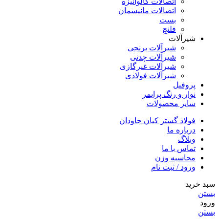
اتصالات گالوانیزه
اتصالات مانیسمان
بست
فلنچ
شیرآلات
شیرآلات برنجی
شیرآلات چدنی
شیرآلات غیرگازی
شیرآلات فولادی
پروفیل
نوار و رنگ پرایمر
سایر محصولات
فولاد گستر کیان جاودان
درباره ما
وبلاگ
تماس با ما
محاسبه وزن
ورود / ثبت نام
سبد خرید
بستن
ورود
بستن