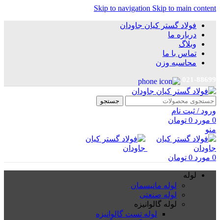
Skip to navigation
Skip to main content
فولاد گستر کیان جاودان
درباره ما
وبلاگ
تماس با ما
محاسبه وزن
021-88699
جستجو
ورود / ثبت نام
0
مورد
0
تومان
منو
0
مورد
0
تومان
لوله
لوله مانیسمان
لوله صنعتی
لوله گالوانیزه
لوله تست گالوانیزه