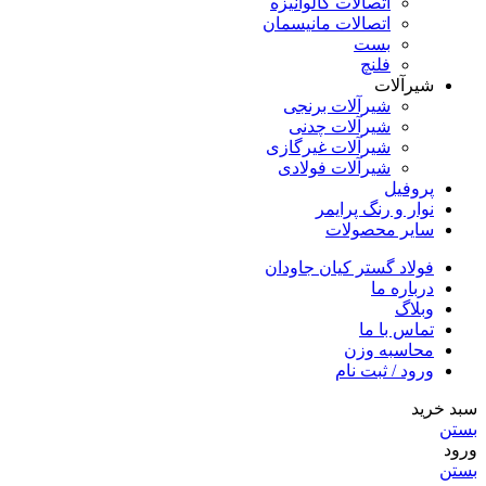
اتصالات گالوانیزه
اتصالات مانیسمان
بست
فلنچ
شیرآلات
شیرآلات برنجی
شیرآلات چدنی
شیرآلات غیرگازی
شیرآلات فولادی
پروفیل
نوار و رنگ پرایمر
سایر محصولات
فولاد گستر کیان جاودان
درباره ما
وبلاگ
تماس با ما
محاسبه وزن
ورود / ثبت نام
سبد خرید
بستن
ورود
بستن