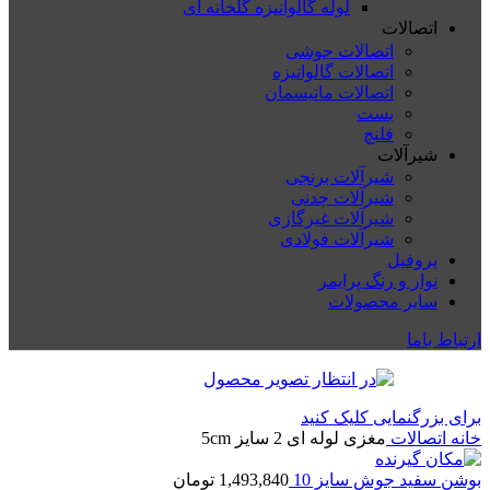
لوله گالوانیزه گلخانه ای
اتصالات
اتصالات جوشی
اتصالات گالوانیزه
اتصالات مانیسمان
بست
فلنچ
شیرآلات
شیرآلات برنجی
شیرآلات چدنی
شیرآلات غیرگازی
شیرآلات فولادی
پروفیل
نوار و رنگ پرایمر
سایر محصولات
ارتباط باما
برای بزرگنمایی کلیک کنید
خانه
اتصالات
مغزی لوله ای 2 سایز 5cm
بوشن سفید جوش سایز 10
1,493,840
تومان