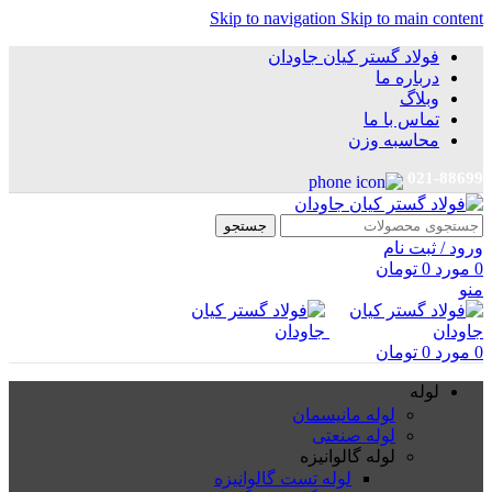
Skip to navigation
Skip to main content
فولاد گستر کیان جاودان
درباره ما
وبلاگ
تماس با ما
محاسبه وزن
021-88699
جستجو
ورود / ثبت نام
0
مورد
0
تومان
منو
0
مورد
0
تومان
لوله
لوله مانیسمان
لوله صنعتی
لوله گالوانیزه
لوله تست گالوانیزه