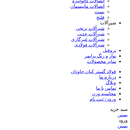
اتصالات گالوانیزه
اتصالات مانیسمان
بست
فلنچ
شیرآلات
شیرآلات برنجی
شیرآلات چدنی
شیرآلات غیرگازی
شیرآلات فولادی
پروفیل
نوار و رنگ پرایمر
سایر محصولات
فولاد گستر کیان جاودان
درباره ما
وبلاگ
تماس با ما
محاسبه وزن
ورود / ثبت نام
سبد خرید
بستن
ورود
بستن