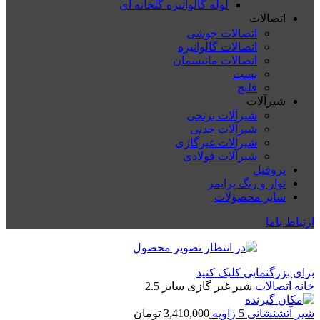
لوله گالوانیزه گلخانه ای
اتصالات
اتصالات جوشی
اتصالات گالوانیزه
اتصالات مانیسمان
بست
فلنچ
شیرآلات
شیرآلات برنجی
شیرآلات چدنی
شیرآلات غیرگازی
شیرآلات فولادی
پروفیل
نوار و رنگ پرایمر
سایر محصولات
ارتباط باما
برای بزرگنمایی کلیک کنید
خانه
اتصالات
شیر غیر گازی سایز 2.5
شیر آتشنشانی 5 زاویه
3,410,000
تومان