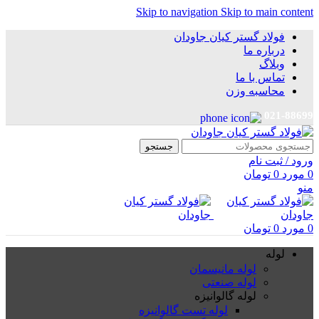
Skip to navigation
Skip to main content
فولاد گستر کیان جاودان
درباره ما
وبلاگ
تماس با ما
محاسبه وزن
021-88699
جستجو
ورود / ثبت نام
0
مورد
0
تومان
منو
0
مورد
0
تومان
لوله
لوله مانیسمان
لوله صنعتی
لوله گالوانیزه
لوله تست گالوانیزه