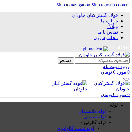
Skip to navigation
Skip to main content
فولاد گستر کیان جاودان
درباره ما
وبلاگ
تماس با ما
محاسبه وزن
021-88699
جستجو
ورود / ثبت نام
0
مورد
0
تومان
منو
0
مورد
0
تومان
لوله
لوله مانیسمان
لوله صنعتی
لوله گالوانیزه
لوله تست گالوانیزه