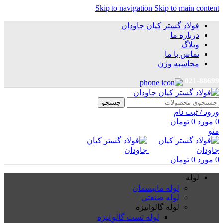
Skip to navigation
Skip to main content
فولاد گستر کیان جاودان
درباره ما
وبلاگ
تماس با ما
محاسبه وزن
021-88699
جستجو
ورود / ثبت نام
0
مورد
0
تومان
منو
0
مورد
0
تومان
لوله
لوله مانیسمان
لوله صنعتی
لوله گالوانیزه
لوله تست گالوانیزه