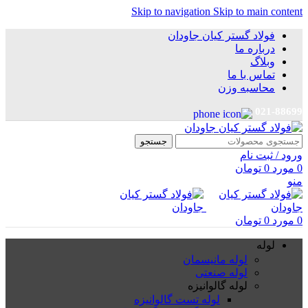
Skip to navigation
Skip to main content
فولاد گستر کیان جاودان
درباره ما
وبلاگ
تماس با ما
محاسبه وزن
021-88699
جستجو
ورود / ثبت نام
0
مورد
0
تومان
منو
0
مورد
0
تومان
لوله
لوله مانیسمان
لوله صنعتی
لوله گالوانیزه
لوله تست گالوانیزه