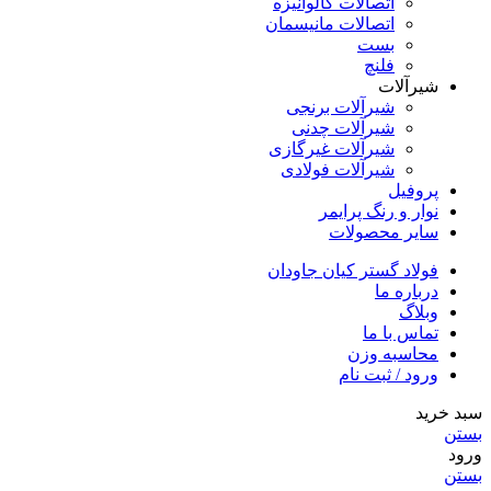
اتصالات گالوانیزه
اتصالات مانیسمان
بست
فلنچ
شیرآلات
شیرآلات برنجی
شیرآلات چدنی
شیرآلات غیرگازی
شیرآلات فولادی
پروفیل
نوار و رنگ پرایمر
سایر محصولات
فولاد گستر کیان جاودان
درباره ما
وبلاگ
تماس با ما
محاسبه وزن
ورود / ثبت نام
سبد خرید
بستن
ورود
بستن