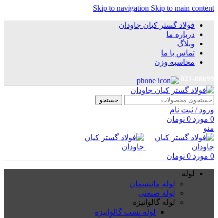
Skip to navigation
Skip to main content
فولاد گستر کیان جاودان
درباره ما
وبلاگ
تماس با ما
محاسبه وزن
021-88699
جستجو
ورود / ثبت نام
0
مورد
0
تومان
منو
0
مورد
0
تومان
لوله
لوله مانیسمان
لوله صنعتی
لوله گالوانیزه
لوله تست گالوانیزه