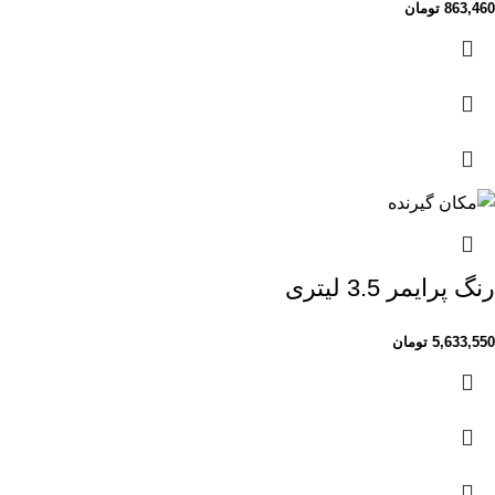
863,460
تومان
رنگ پرایمر 3.5 لیتری
5,633,550
تومان