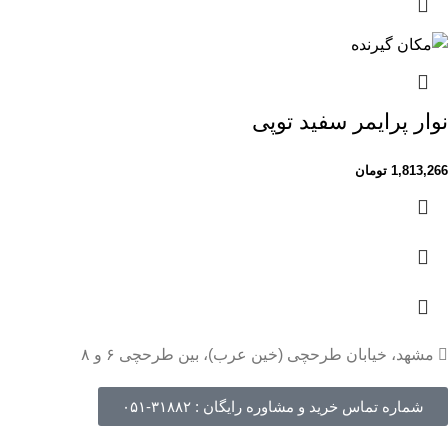
نوار پرایمر سفید توپی
1,813,266
تومان
مشهد، خیابان طرحچی (خین عرب)، بین طرحچی ۶ و ۸
شماره تماس خرید و مشاوره رایگان : ۳۱۸۸۲-۰۵۱