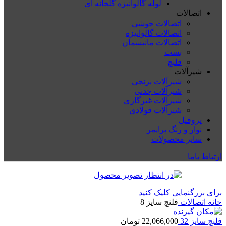
لوله گالوانیزه گلخانه ای
اتصالات
اتصالات جوشی
اتصالات گالوانیزه
اتصالات مانیسمان
بست
فلنچ
شیرآلات
شیرآلات برنجی
شیرآلات چدنی
شیرآلات غیرگازی
شیرآلات فولادی
پروفیل
نوار و رنگ پرایمر
سایر محصولات
ارتباط باما
برای بزرگنمایی کلیک کنید
خانه
اتصالات
فلنچ سایز 8
فلنچ سایز 32
22,066,000
تومان