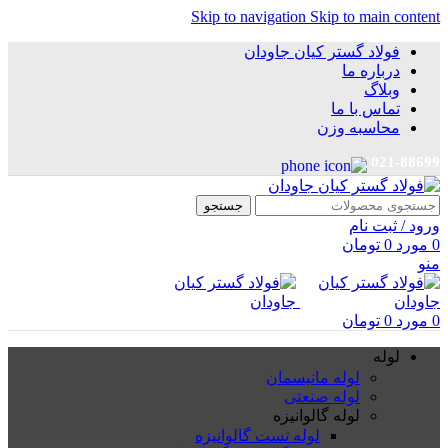
Skip to navigation
Skip to main content
فولاد گستر کیان جاودان
درباره ما
وبلاگ
تماس با ما
محاسبه وزن
021-88699
جستجو
ورود / ثبت نام
0
مورد
0
تومان
منو
0
مورد
0
تومان
لوله
لوله مانیسمان
لوله صنعتی
لوله گالوانیزه
لوله تست گالوانیزه