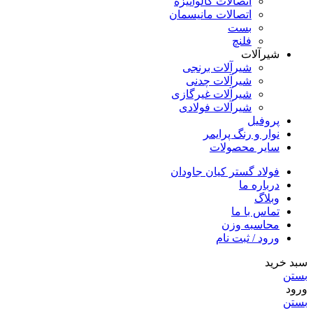
اتصالات گالوانیزه
اتصالات مانیسمان
بست
فلنچ
شیرآلات
شیرآلات برنجی
شیرآلات چدنی
شیرآلات غیرگازی
شیرآلات فولادی
پروفیل
نوار و رنگ پرایمر
سایر محصولات
فولاد گستر کیان جاودان
درباره ما
وبلاگ
تماس با ما
محاسبه وزن
ورود / ثبت نام
سبد خرید
بستن
ورود
بستن