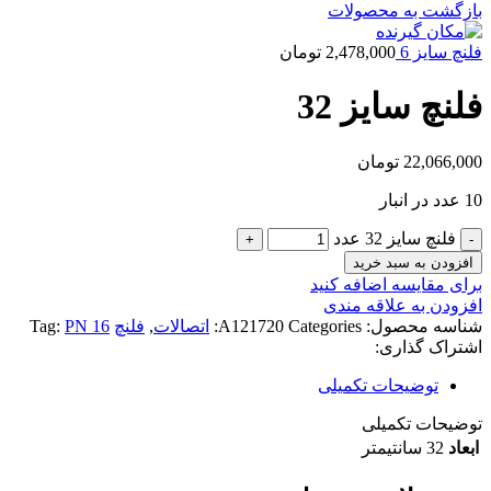
بازگشت به محصولات
فلنچ سایز 6
2,478,000
تومان
فلنچ سایز 32
22,066,000
تومان
10 عدد در انبار
فلنچ سایز 32 عدد
افزودن به سبد خرید
برای مقایسه اضافه کنید
افزودن به علاقه مندی
شناسه محصول:
Categories:
A121720
اتصالات
,
فلنچ
PN 16
Tag:
اشتراک گذاری:
توضیحات تکمیلی
توضیحات تکمیلی
ابعاد
32 سانتیمتر