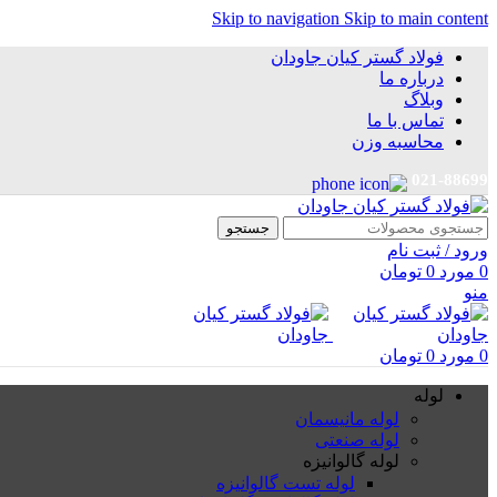
Skip to navigation
Skip to main content
فولاد گستر کیان جاودان
درباره ما
وبلاگ
تماس با ما
محاسبه وزن
021-88699
جستجو
ورود / ثبت نام
0
مورد
0
تومان
منو
0
مورد
0
تومان
لوله
لوله مانیسمان
لوله صنعتی
لوله گالوانیزه
لوله تست گالوانیزه