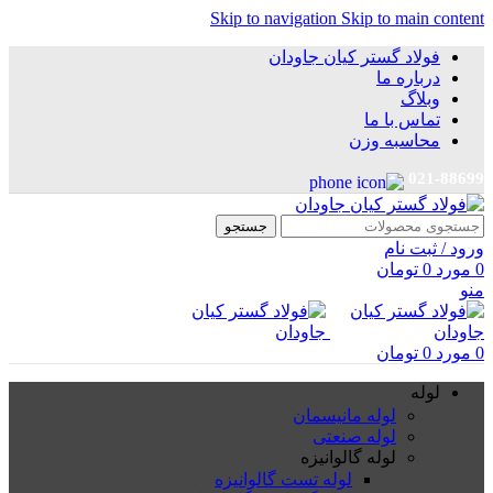
Skip to navigation
Skip to main content
فولاد گستر کیان جاودان
درباره ما
وبلاگ
تماس با ما
محاسبه وزن
021-88699
جستجو
ورود / ثبت نام
0
مورد
0
تومان
منو
0
مورد
0
تومان
لوله
لوله مانیسمان
لوله صنعتی
لوله گالوانیزه
لوله تست گالوانیزه