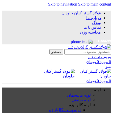
Skip to navigation
Skip to main content
فولاد گستر کیان جاودان
درباره ما
وبلاگ
تماس با ما
محاسبه وزن
021-88699
جستجو
ورود / ثبت نام
0
مورد
0
تومان
منو
0
مورد
0
تومان
لوله
لوله مانیسمان
لوله صنعتی
لوله گالوانیزه
لوله تست گالوانیزه