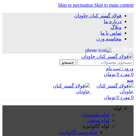
Skip to navigation
Skip to main content
فولاد گستر کیان جاودان
درباره ما
وبلاگ
تماس با ما
محاسبه وزن
021-88699
جستجو
ورود / ثبت نام
0
مورد
0
تومان
منو
0
مورد
0
تومان
لوله
لوله مانیسمان
لوله صنعتی
لوله گالوانیزه
لوله تست گالوانیزه