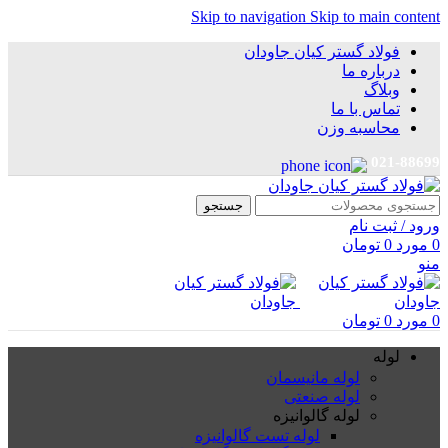
Skip to navigation
Skip to main content
فولاد گستر کیان جاودان
درباره ما
وبلاگ
تماس با ما
محاسبه وزن
021-88699
جستجو
ورود / ثبت نام
0
مورد
0
تومان
منو
0
مورد
0
تومان
لوله
لوله مانیسمان
لوله صنعتی
لوله گالوانیزه
لوله تست گالوانیزه