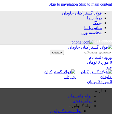
Skip to navigation
Skip to main content
فولاد گستر کیان جاودان
درباره ما
وبلاگ
تماس با ما
محاسبه وزن
021-88699
جستجو
ورود / ثبت نام
0
مورد
0
تومان
منو
0
مورد
0
تومان
لوله
لوله مانیسمان
لوله صنعتی
لوله گالوانیزه
لوله تست گالوانیزه