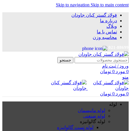
Skip to navigation
Skip to main content
فولاد گستر کیان جاودان
درباره ما
وبلاگ
تماس با ما
محاسبه وزن
021-88699
جستجو
ورود / ثبت نام
0
مورد
0
تومان
منو
0
مورد
0
تومان
لوله
لوله مانیسمان
لوله صنعتی
لوله گالوانیزه
لوله تست گالوانیزه