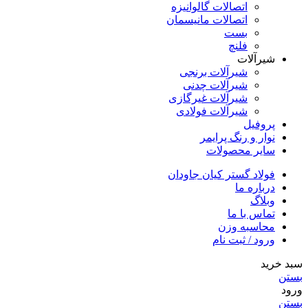
اتصالات گالوانیزه
اتصالات مانیسمان
بست
فلنچ
شیرآلات
شیرآلات برنجی
شیرآلات چدنی
شیرآلات غیرگازی
شیرآلات فولادی
پروفیل
نوار و رنگ پرایمر
سایر محصولات
فولاد گستر کیان جاودان
درباره ما
وبلاگ
تماس با ما
محاسبه وزن
ورود / ثبت نام
سبد خرید
بستن
ورود
بستن