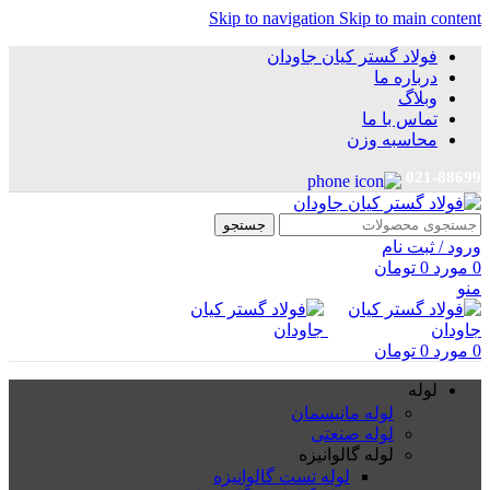
Skip to navigation
Skip to main content
فولاد گستر کیان جاودان
درباره ما
وبلاگ
تماس با ما
محاسبه وزن
021-88699
جستجو
ورود / ثبت نام
0
مورد
0
تومان
منو
0
مورد
0
تومان
لوله
لوله مانیسمان
لوله صنعتی
لوله گالوانیزه
لوله تست گالوانیزه