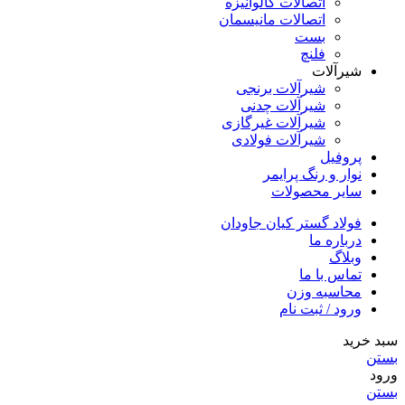
اتصالات گالوانیزه
اتصالات مانیسمان
بست
فلنچ
شیرآلات
شیرآلات برنجی
شیرآلات چدنی
شیرآلات غیرگازی
شیرآلات فولادی
پروفیل
نوار و رنگ پرایمر
سایر محصولات
فولاد گستر کیان جاودان
درباره ما
وبلاگ
تماس با ما
محاسبه وزن
ورود / ثبت نام
سبد خرید
بستن
ورود
بستن