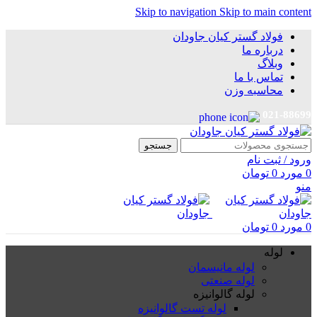
Skip to navigation
Skip to main content
فولاد گستر کیان جاودان
درباره ما
وبلاگ
تماس با ما
محاسبه وزن
021-88699
جستجو
ورود / ثبت نام
0
مورد
0
تومان
منو
0
مورد
0
تومان
لوله
لوله مانیسمان
لوله صنعتی
لوله گالوانیزه
لوله تست گالوانیزه