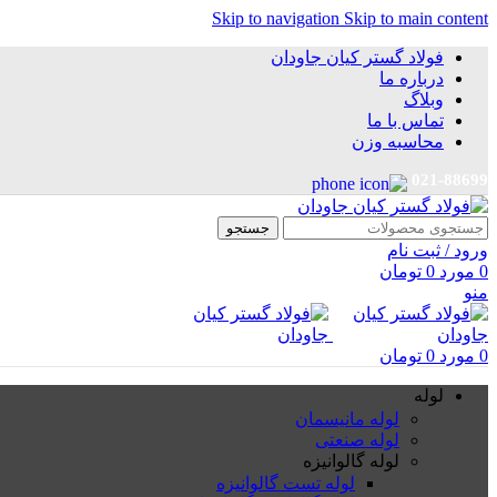
Skip to navigation
Skip to main content
فولاد گستر کیان جاودان
درباره ما
وبلاگ
تماس با ما
محاسبه وزن
021-88699
جستجو
ورود / ثبت نام
0
مورد
0
تومان
منو
0
مورد
0
تومان
لوله
لوله مانیسمان
لوله صنعتی
لوله گالوانیزه
لوله تست گالوانیزه