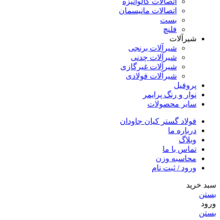
اتصالات گالوانیزه
اتصالات مانیسمان
بست
فلنچ
شیرآلات
شیرآلات برنجی
شیرآلات چدنی
شیرآلات غیرگازی
شیرآلات فولادی
پروفیل
نوار و رنگ پرایمر
سایر محصولات
فولاد گستر کیان جاودان
درباره ما
وبلاگ
تماس با ما
محاسبه وزن
ورود / ثبت نام
سبد خرید
بستن
ورود
بستن