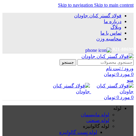
Skip to navigation
Skip to main content
فولاد گستر کیان جاودان
درباره ما
وبلاگ
تماس با ما
محاسبه وزن
021-88699
جستجو
ورود / ثبت نام
0
مورد
0
تومان
منو
0
مورد
0
تومان
لوله
لوله مانیسمان
لوله صنعتی
لوله گالوانیزه
لوله تست گالوانیزه