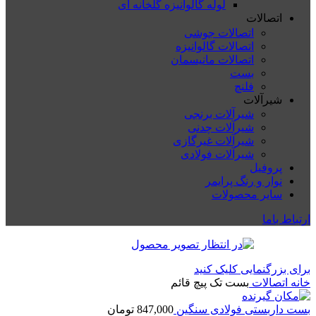
لوله گالوانیزه گلخانه ای
اتصالات
اتصالات جوشی
اتصالات گالوانیزه
اتصالات مانیسمان
بست
فلنچ
شیرآلات
شیرآلات برنجی
شیرآلات چدنی
شیرآلات غیرگازی
شیرآلات فولادی
پروفیل
نوار و رنگ پرایمر
سایر محصولات
ارتباط باما
برای بزرگنمایی کلیک کنید
خانه
اتصالات
بست تک پیچ قائم
بست داربستی فولادی سنگین
847,000
تومان