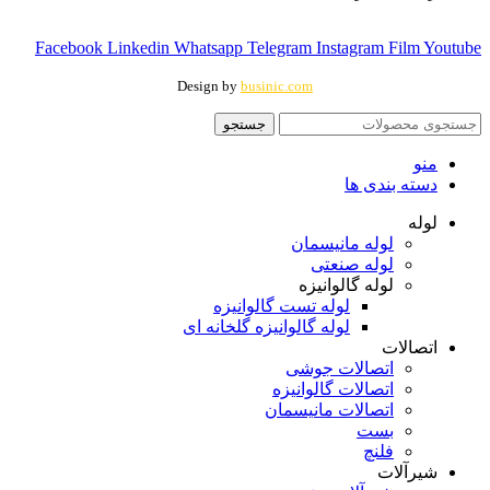
Facebook
Linkedin
Whatsapp
Telegram
Instagram
Film
Youtube
Design by
businic.com
جستجو
منو
دسته بندی ها
لوله
لوله مانیسمان
لوله صنعتی
لوله گالوانیزه
لوله تست گالوانیزه
لوله گالوانیزه گلخانه ای
اتصالات
اتصالات جوشی
اتصالات گالوانیزه
اتصالات مانیسمان
بست
فلنچ
شیرآلات