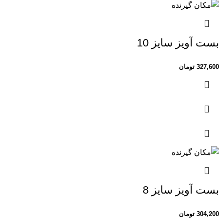
بست آویز سایز 10
327,600
تومان
بست آویز سایز 8
304,200
تومان