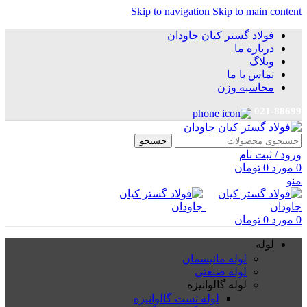
Skip to navigation
Skip to main content
فولاد گستر کیان جاودان
درباره ما
وبلاگ
تماس با ما
محاسبه وزن
021-88699
جستجو
ورود / ثبت نام
0
مورد
0
تومان
منو
0
مورد
0
تومان
لوله
لوله مانیسمان
لوله صنعتی
لوله گالوانیزه
لوله تست گالوانیزه