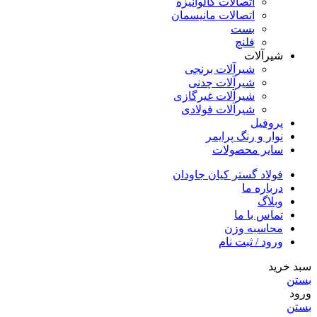
اتصالات گالوانیزه
اتصالات مانیسمان
بست
فلنچ
شیرآلات
شیرآلات برنجی
شیرآلات چدنی
شیرآلات غیرگازی
شیرآلات فولادی
پروفیل
نوار و رنگ پرایمر
سایر محصولات
فولاد گستر کیان جاودان
درباره ما
وبلاگ
تماس با ما
محاسبه وزن
ورود / ثبت نام
سبد خرید
بستن
ورود
بستن