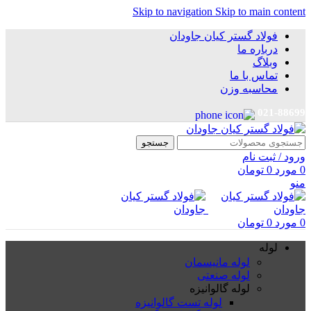
Skip to navigation
Skip to main content
فولاد گستر کیان جاودان
درباره ما
وبلاگ
تماس با ما
محاسبه وزن
021-88699
جستجو
ورود / ثبت نام
0
مورد
0
تومان
منو
0
مورد
0
تومان
لوله
لوله مانیسمان
لوله صنعتی
لوله گالوانیزه
لوله تست گالوانیزه