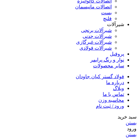
اتصالات گالوانیزه
اتصالات مانیسمان
بست
فلنچ
شیرآلات
شیرآلات برنجی
شیرآلات چدنی
شیرآلات غیرگازی
شیرآلات فولادی
پروفیل
نوار و رنگ پرایمر
سایر محصولات
فولاد گستر کیان جاودان
درباره ما
وبلاگ
تماس با ما
محاسبه وزن
ورود / ثبت نام
سبد خرید
بستن
ورود
بستن