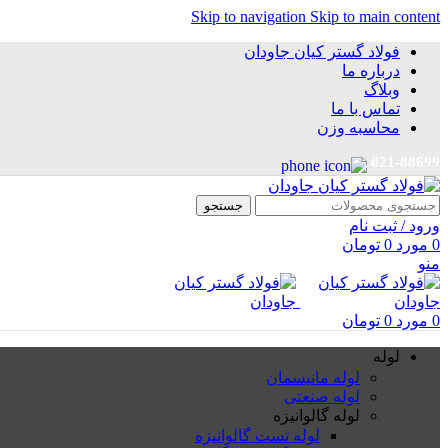
Skip to navigation
Skip to main content
فولاد گستر کیان جاودان
درباره ما
وبلاگ
تماس با ما
محاسبه وزن
021-88699
جستجو
ورود / ثبت نام
0
مورد
0
تومان
منو
0
مورد
0
تومان
لوله
لوله مانیسمان
لوله صنعتی
لوله گالوانیزه
لوله تست گالوانیزه