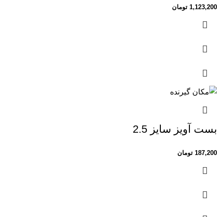
1,123,200
تومان
بست آویز سایز 2.5
187,200
تومان