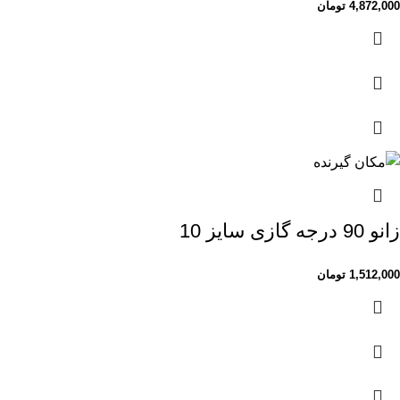
4,872,000
تومان
زانو 90 درجه گازی سایز 10
1,512,000
تومان