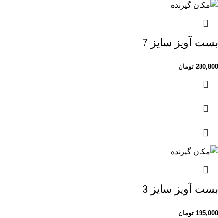
بست آویز سایز 7
280,800
تومان
بست آویز سایز 3
195,000
تومان