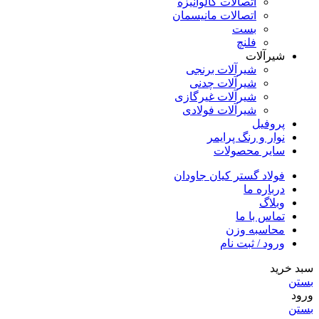
اتصالات گالوانیزه
اتصالات مانیسمان
بست
فلنچ
شیرآلات
شیرآلات برنجی
شیرآلات چدنی
شیرآلات غیرگازی
شیرآلات فولادی
پروفیل
نوار و رنگ پرایمر
سایر محصولات
فولاد گستر کیان جاودان
درباره ما
وبلاگ
تماس با ما
محاسبه وزن
ورود / ثبت نام
سبد خرید
بستن
ورود
بستن