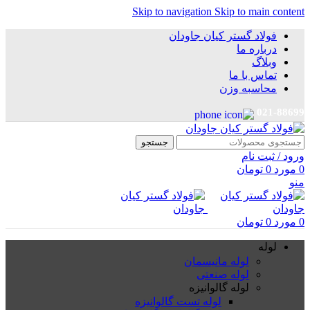
Skip to navigation
Skip to main content
فولاد گستر کیان جاودان
درباره ما
وبلاگ
تماس با ما
محاسبه وزن
021-88699
جستجو
ورود / ثبت نام
0
مورد
0
تومان
منو
0
مورد
0
تومان
لوله
لوله مانیسمان
لوله صنعتی
لوله گالوانیزه
لوله تست گالوانیزه