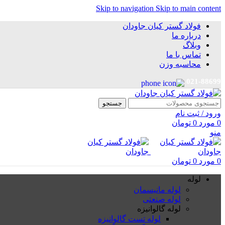
Skip to navigation
Skip to main content
فولاد گستر کیان جاودان
درباره ما
وبلاگ
تماس با ما
محاسبه وزن
021-88699
جستجو
ورود / ثبت نام
0
مورد
0
تومان
منو
0
مورد
0
تومان
لوله
لوله مانیسمان
لوله صنعتی
لوله گالوانیزه
لوله تست گالوانیزه