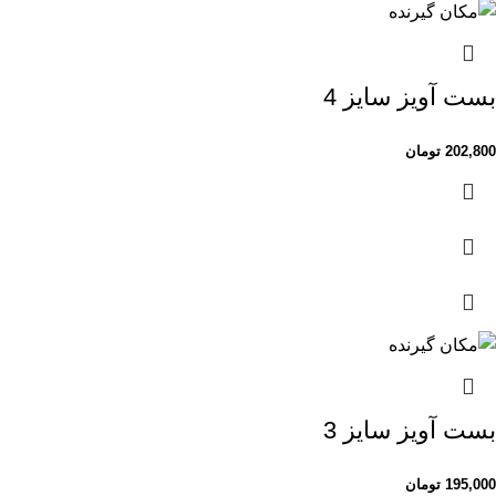
بست آویز سایز 4
202,800
تومان
بست آویز سایز 3
195,000
تومان