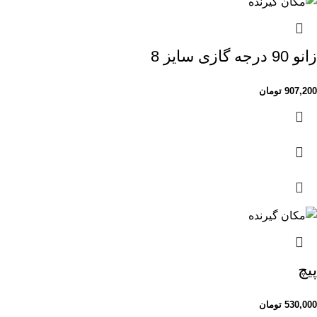
زانو 90 درجه گازی سایز 8
907,200
تومان
پیچ
530,000
تومان