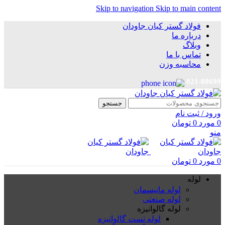
Skip to navigation
Skip to main content
فولاد گستر کیان جاودان
درباره ما
وبلاگ
تماس با ما
محاسبه وزن
021-88699
جستجو
ورود / ثبت نام
0
مورد
0
تومان
منو
0
مورد
0
تومان
لوله
لوله مانیسمان
لوله صنعتی
لوله گالوانیزه
لوله تست گالوانیزه