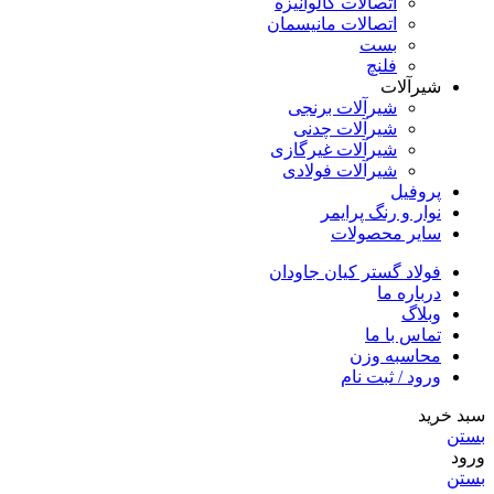
اتصالات گالوانیزه
اتصالات مانیسمان
بست
فلنچ
شیرآلات
شیرآلات برنجی
شیرآلات چدنی
شیرآلات غیرگازی
شیرآلات فولادی
پروفیل
نوار و رنگ پرایمر
سایر محصولات
فولاد گستر کیان جاودان
درباره ما
وبلاگ
تماس با ما
محاسبه وزن
ورود / ثبت نام
سبد خرید
بستن
ورود
بستن