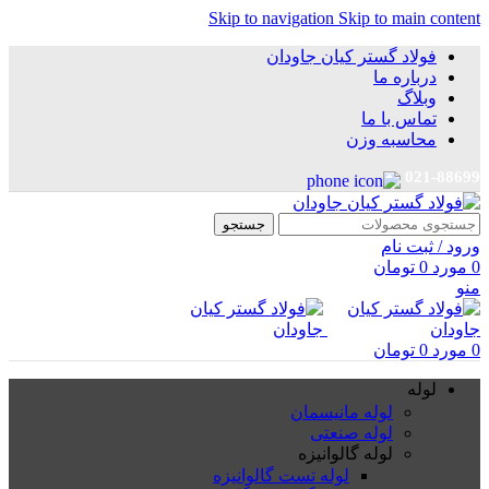
Skip to navigation
Skip to main content
فولاد گستر کیان جاودان
درباره ما
وبلاگ
تماس با ما
محاسبه وزن
021-88699
جستجو
ورود / ثبت نام
0
مورد
0
تومان
منو
0
مورد
0
تومان
لوله
لوله مانیسمان
لوله صنعتی
لوله گالوانیزه
لوله تست گالوانیزه