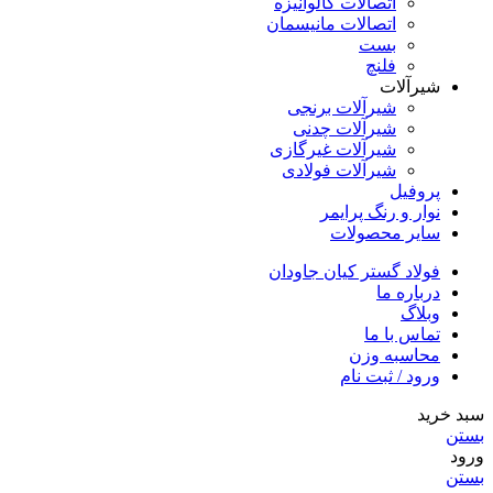
اتصالات گالوانیزه
اتصالات مانیسمان
بست
فلنچ
شیرآلات
شیرآلات برنجی
شیرآلات چدنی
شیرآلات غیرگازی
شیرآلات فولادی
پروفیل
نوار و رنگ پرایمر
سایر محصولات
فولاد گستر کیان جاودان
درباره ما
وبلاگ
تماس با ما
محاسبه وزن
ورود / ثبت نام
سبد خرید
بستن
ورود
بستن