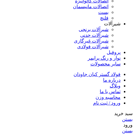
اتصالات گالوانیزه
اتصالات مانیسمان
بست
فلنچ
شیرآلات
شیرآلات برنجی
شیرآلات چدنی
شیرآلات غیرگازی
شیرآلات فولادی
پروفیل
نوار و رنگ پرایمر
سایر محصولات
فولاد گستر کیان جاودان
درباره ما
وبلاگ
تماس با ما
محاسبه وزن
ورود / ثبت نام
سبد خرید
بستن
ورود
بستن