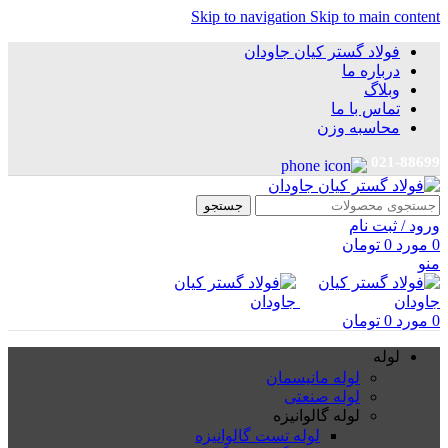
Skip to navigation
Skip to main content
فولاد گستر کیان جاودان
درباره ما
وبلاگ
تماس با ما
محاسبه وزن
021-88699
جستجو
ورود / ثبت نام
0
مورد
0
تومان
منو
0
مورد
0
تومان
لوله
لوله مانیسمان
لوله صنعتی
لوله گالوانیزه
لوله تست گالوانیزه