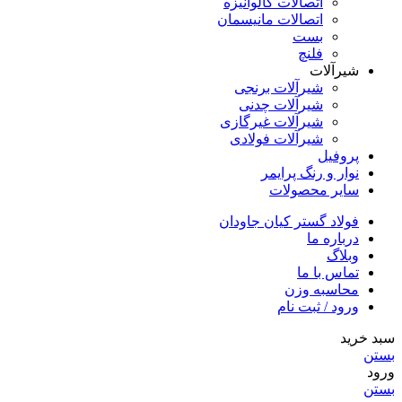
اتصالات گالوانیزه
اتصالات مانیسمان
بست
فلنچ
شیرآلات
شیرآلات برنجی
شیرآلات چدنی
شیرآلات غیرگازی
شیرآلات فولادی
پروفیل
نوار و رنگ پرایمر
سایر محصولات
فولاد گستر کیان جاودان
درباره ما
وبلاگ
تماس با ما
محاسبه وزن
ورود / ثبت نام
سبد خرید
بستن
ورود
بستن