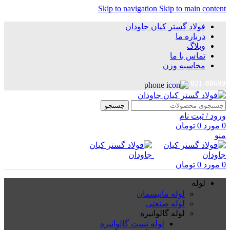
Skip to navigation
Skip to main content
فولاد گستر کیان جاودان
درباره ما
وبلاگ
تماس با ما
محاسبه وزن
021-88699
جستجو
ورود / ثبت نام
0
مورد
0
تومان
منو
0
مورد
0
تومان
لوله
لوله مانیسمان
لوله صنعتی
لوله گالوانیزه
لوله تست گالوانیزه