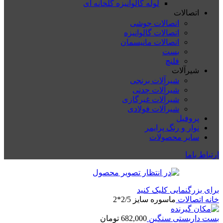
لوله گالوانیزه گلخانه ای
اتصالات
اتصالات جوشی
اتصالات گالوانیزه
اتصالات مانیسمان
بست
فلنچ
شیرآلات
شیرآلات برنجی
شیرآلات چدنی
شیرآلات غیرگازی
شیرآلات فولادی
پروفیل
نوار و رنگ پرایمر
سایر محصولات
ارتباط باما
برای بزرگنمایی کلیک کنید
خانه
اتصالات
ماسوره سایز 2/5*2
بست داربستی سنگین
682,000
تومان