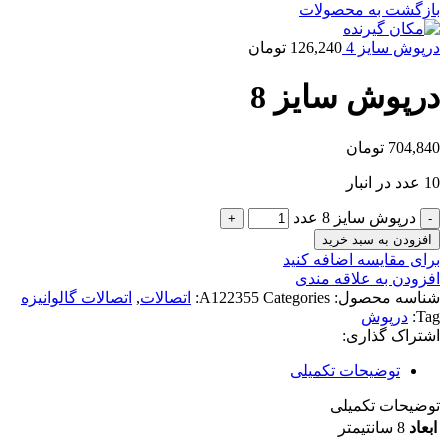
بازگشت به محصولات
درپوش سایز 4
126,240
تومان
درپوش سایز 8
704,840
تومان
10 عدد در انبار
درپوش سایز 8 عدد
افزودن به سبد خرید
برای مقایسه اضافه کنید
افزودن به علاقه مندی
شناسه محصول:
Categories:
A122355
اتصالات
,
اتصالات گالوانیزه
Tag:
درپوش
اشتراک گذاری:
توضیحات تکمیلی
توضیحات تکمیلی
ابعاد
8 سانتیمتر