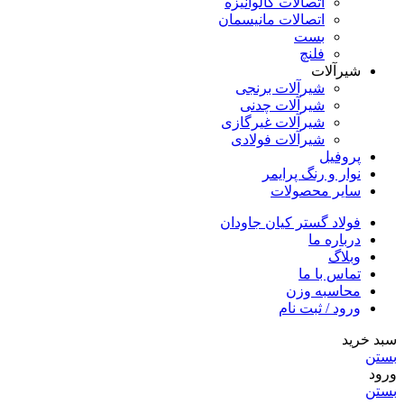
اتصالات گالوانیزه
اتصالات مانیسمان
بست
فلنچ
شیرآلات
شیرآلات برنجی
شیرآلات چدنی
شیرآلات غیرگازی
شیرآلات فولادی
پروفیل
نوار و رنگ پرایمر
سایر محصولات
فولاد گستر کیان جاودان
درباره ما
وبلاگ
تماس با ما
محاسبه وزن
ورود / ثبت نام
سبد خرید
بستن
ورود
بستن