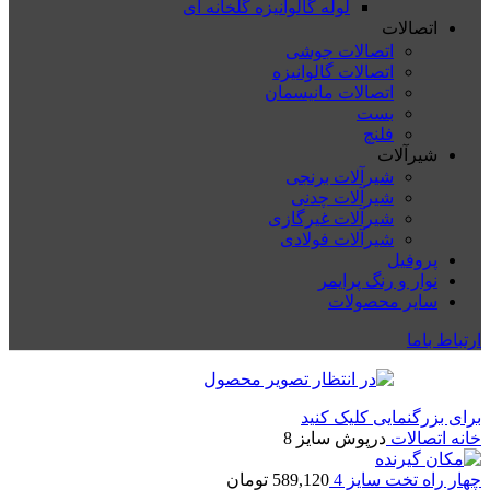
لوله گالوانیزه گلخانه ای
اتصالات
اتصالات جوشی
اتصالات گالوانیزه
اتصالات مانیسمان
بست
فلنچ
شیرآلات
شیرآلات برنجی
شیرآلات چدنی
شیرآلات غیرگازی
شیرآلات فولادی
پروفیل
نوار و رنگ پرایمر
سایر محصولات
ارتباط باما
برای بزرگنمایی کلیک کنید
خانه
اتصالات
درپوش سایز 8
چهار راه تخت سایز 4
589,120
تومان