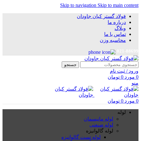
Skip to navigation
Skip to main content
فولاد گستر کیان جاودان
درباره ما
وبلاگ
تماس با ما
محاسبه وزن
021-88699
جستجو
ورود / ثبت نام
0
مورد
0
تومان
منو
0
مورد
0
تومان
لوله
لوله مانیسمان
لوله صنعتی
لوله گالوانیزه
لوله تست گالوانیزه