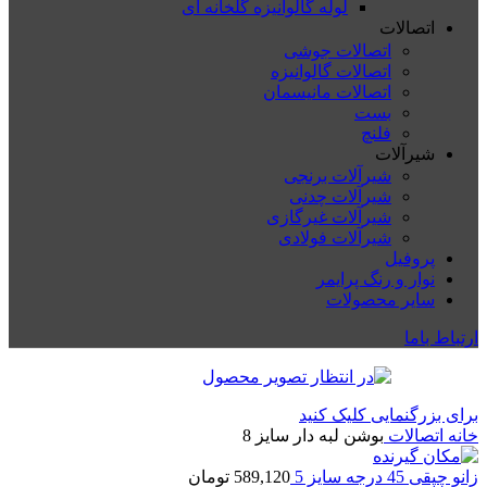
لوله گالوانیزه گلخانه ای
اتصالات
اتصالات جوشی
اتصالات گالوانیزه
اتصالات مانیسمان
بست
فلنچ
شیرآلات
شیرآلات برنجی
شیرآلات چدنی
شیرآلات غیرگازی
شیرآلات فولادی
پروفیل
نوار و رنگ پرایمر
سایر محصولات
ارتباط باما
برای بزرگنمایی کلیک کنید
خانه
اتصالات
بوشن لبه دار سایز 8
زانو چپقی 45 درجه سایز 5
589,120
تومان