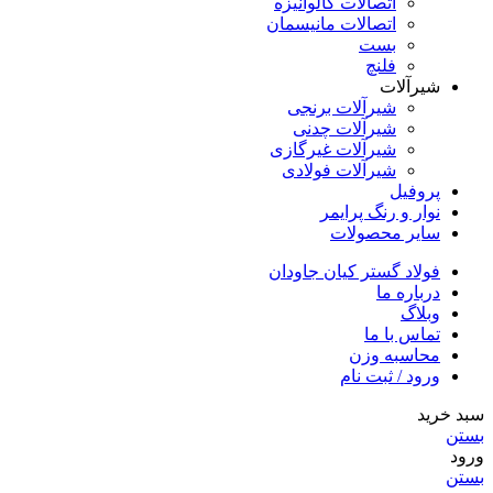
اتصالات گالوانیزه
اتصالات مانیسمان
بست
فلنچ
شیرآلات
شیرآلات برنجی
شیرآلات چدنی
شیرآلات غیرگازی
شیرآلات فولادی
پروفیل
نوار و رنگ پرایمر
سایر محصولات
فولاد گستر کیان جاودان
درباره ما
وبلاگ
تماس با ما
محاسبه وزن
ورود / ثبت نام
سبد خرید
بستن
ورود
بستن