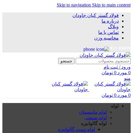
Skip to navigation
Skip to main content
فولاد گستر کیان جاودان
درباره ما
وبلاگ
تماس با ما
محاسبه وزن
021-88699
جستجو
ورود / ثبت نام
0
مورد
0
تومان
منو
0
مورد
0
تومان
لوله
لوله مانیسمان
لوله صنعتی
لوله گالوانیزه
لوله تست گالوانیزه